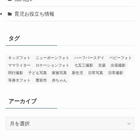
育児お役立ち情報
タグ
キッズフォト
ニューボーンフォト
ハーフバースデイ
ベビーフォト
ママライター
ロケーションフォト
七五三撮影
京築
出張撮影
同行撮影
子ども写真
家族写真
新生児
日常写真
日常撮影
等身大フォト
豊前市
赤ちゃん
アーカイブ
ア
ー
カ