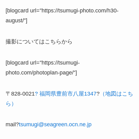
[blogcard url=”https://tsumugi-photo.com/h30-
august/”]
撮影についてはこちらから
[blogcard url=”https://tsumugi-
photo.com/photoplan-page/”]
〒828-0021
? 福岡県豊前市八屋1347
?
（地図はこち
ら）
mail?
tsumugi@seagreen.ocn.ne.jp