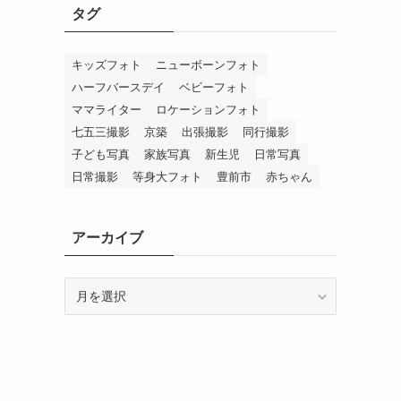
タグ
キッズフォト
ニューボーンフォト
ハーフバースデイ
ベビーフォト
ママライター
ロケーションフォト
七五三撮影
京築
出張撮影
同行撮影
子ども写真
家族写真
新生児
日常写真
日常撮影
等身大フォト
豊前市
赤ちゃん
アーカイブ
ア
ー
カ
イ
ブ