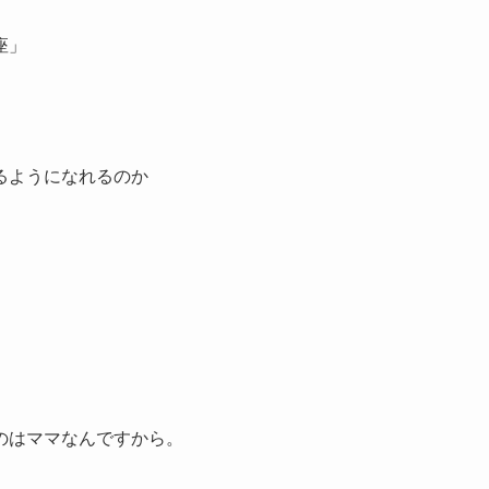
座」
るようになれるのか
のはママなんですから。