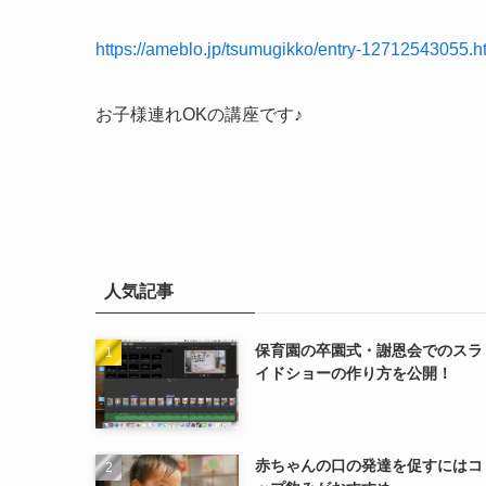
https://ameblo.jp/tsumugikko/entry-12712543055.h
お子様連れOKの講座です♪
人気記事
保育園の卒園式・謝恩会でのスラ
イドショーの作り方を公開！
赤ちゃんの口の発達を促すにはコ