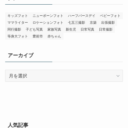
キッズフォト
ニューボーンフォト
ハーフバースデイ
ベビーフォト
ママライター
ロケーションフォト
七五三撮影
京築
出張撮影
同行撮影
子ども写真
家族写真
新生児
日常写真
日常撮影
等身大フォト
豊前市
赤ちゃん
アーカイブ
ア
ー
カ
イ
ブ
人気記事