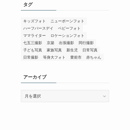
タグ
キッズフォト
ニューボーンフォト
ハーフバースデイ
ベビーフォト
ママライター
ロケーションフォト
七五三撮影
京築
出張撮影
同行撮影
子ども写真
家族写真
新生児
日常写真
日常撮影
等身大フォト
豊前市
赤ちゃん
アーカイブ
ア
ー
カ
イ
ブ