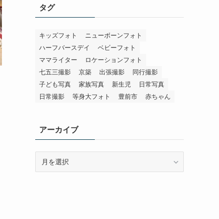
タグ
キッズフォト
ニューボーンフォト
ハーフバースデイ
ベビーフォト
ママライター
ロケーションフォト
七五三撮影
京築
出張撮影
同行撮影
子ども写真
家族写真
新生児
日常写真
日常撮影
等身大フォト
豊前市
赤ちゃん
アーカイブ
ア
ー
カ
イ
ブ