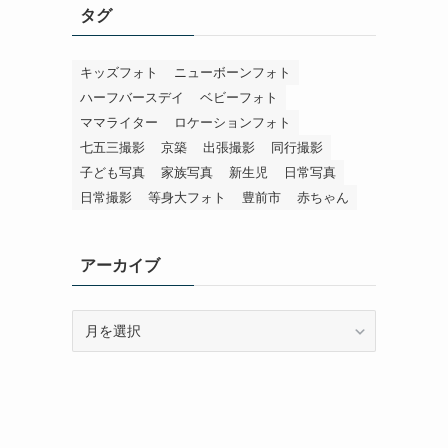
タグ
キッズフォト
ニューボーンフォト
ハーフバースデイ
ベビーフォト
ママライター
ロケーションフォト
七五三撮影
京築
出張撮影
同行撮影
子ども写真
家族写真
新生児
日常写真
日常撮影
等身大フォト
豊前市
赤ちゃん
アーカイブ
ア
ー
カ
イ
ブ