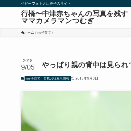
ベビーフォト大江香子のサイト
行橋〜中津赤ちゃんの写真を残す
ママカメラマンつむぎ
ホーム
my子育て
2018
やっぱり親の背中は見られ
9/05
2018年9月8日
my子育て
育児お役立ち情報