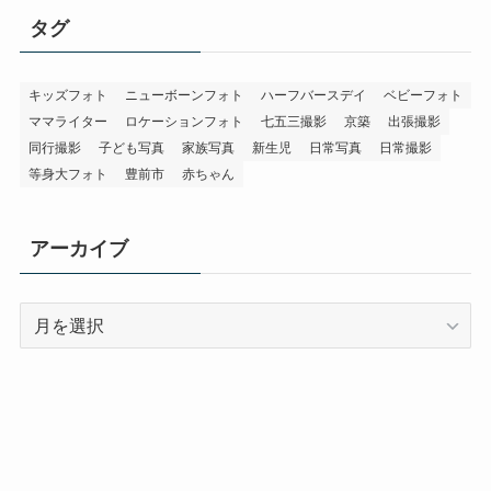
タグ
キッズフォト
ニューボーンフォト
ハーフバースデイ
ベビーフォト
ママライター
ロケーションフォト
七五三撮影
京築
出張撮影
同行撮影
子ども写真
家族写真
新生児
日常写真
日常撮影
等身大フォト
豊前市
赤ちゃん
アーカイブ
ア
ー
カ
イ
ブ