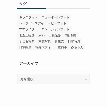
タグ
キッズフォト
ニューボーンフォト
ハーフバースデイ
ベビーフォト
ママライター
ロケーションフォト
七五三撮影
京築
出張撮影
同行撮影
子ども写真
家族写真
新生児
日常写真
日常撮影
等身大フォト
豊前市
赤ちゃん
アーカイブ
ア
ー
カ
イ
ブ