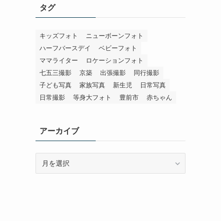
タグ
キッズフォト
ニューボーンフォト
ハーフバースデイ
ベビーフォト
ママライター
ロケーションフォト
七五三撮影
京築
出張撮影
同行撮影
子ども写真
家族写真
新生児
日常写真
日常撮影
等身大フォト
豊前市
赤ちゃん
アーカイブ
ア
ー
カ
イ
ブ