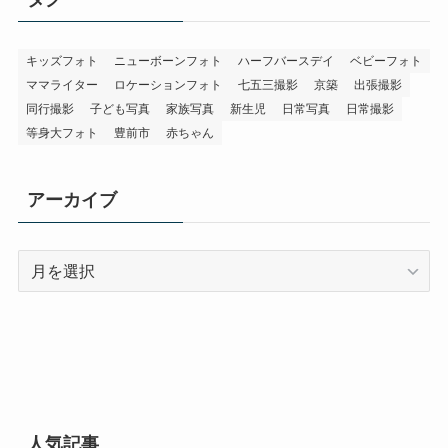
キッズフォト
ニューボーンフォト
ハーフバースデイ
ベビーフォト
ママライター
ロケーションフォト
七五三撮影
京築
出張撮影
同行撮影
子ども写真
家族写真
新生児
日常写真
日常撮影
等身大フォト
豊前市
赤ちゃん
アーカイブ
ア
ー
カ
イ
ブ
人気記事